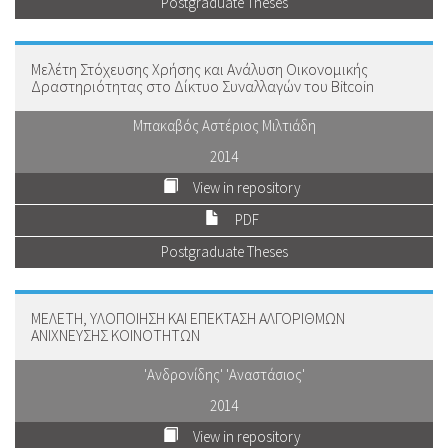
Postgraduate Theses
Μελέτη Στόχευσης Χρήσης και Ανάλυση Οικονομικής
Δραστηριότητας στο Δίκτυο Συναλλαγών του Bitcoin
Μπακαβός Αστέριος Μιλτιάδη
2014
View in repository
PDF
Postgraduate Theses
ΜΕΛΕΤΗ, ΥΛΟΠΟΙΗΣΗ ΚΑΙ ΕΠΕΚΤΑΣΗ ΑΛΓΟΡΙΘΜΩΝ
ΑΝΙΧΝΕΥΣΗΣ ΚΟΙΝΟΤΗΤΩΝ
'Ανδρονίδης' 'Αναστάσιος'
2014
View in repository