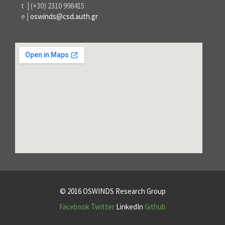
t | (+30) 2310 998415
e |
oswinds@csd.auth.gr
© 2016 OSWINDS Research Group
Facebook
Twitter
LinkedIn
Github