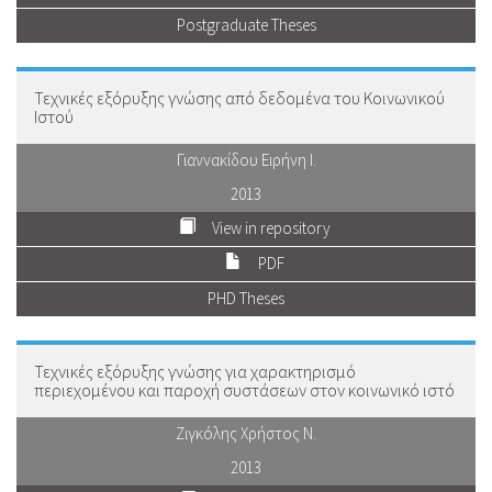
Postgraduate Theses
Τεχνικές εξόρυξης γνώσης από δεδομένα του Κοινωνικού
Ιστού
Γιαννακίδου Ειρήνη Ι.
2013
View in repository
PDF
PHD Theses
Τεχνικές εξόρυξης γνώσης για χαρακτηρισμό
περιεχομένου και παροχή συστάσεων στον κοινωνικό ιστό
Ζιγκόλης Χρήστος Ν.
2013