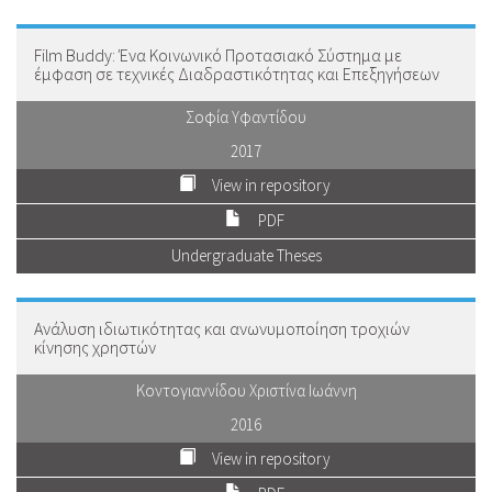
Film Buddy: Ένα Κοινωνικό Προτασιακό Σύστημα με
έμφαση σε τεχνικές Διαδραστικότητας και Επεξηγήσεων
Σοφία Υφαντίδου
2017
View in repository
PDF
Undergraduate Theses
Ανάλυση ιδιωτικότητας και ανωνυμοποίηση τροχιών
κίνησης χρηστών
Κοντογιαννίδου Χριστίνα Ιωάννη
2016
View in repository