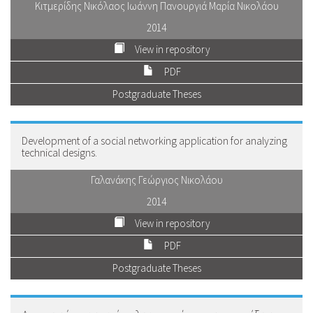
Κιτμερίδης Νικόλαος Ιωάννη Πανουργιά Μαρία Νικολάου
2014
View in repository
PDF
Postgraduate Theses
Development of a social networking application for analyzing
technical designs.
Γαλανάκης Γεώργιος Νικολάου
2014
View in repository
PDF
Postgraduate Theses