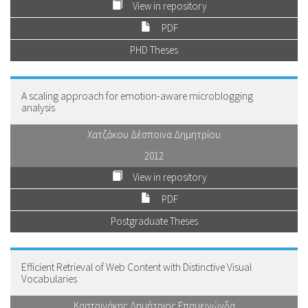
View in repository
PDF
PHD Theses
A scaling approach for emotion-aware microblogging
analysis
Χατζάκου Δέσποινα Δημητρίου
2012
View in repository
PDF
Postgraduate Theses
Efficient Retrieval of Web Content with Distinctive Visual
Vocabularies
Καστρινάκης Δημήτριος Επαμεινώνδα