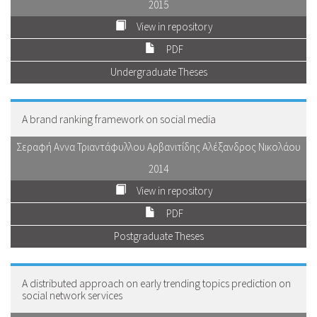
2015
View in repository
PDF
Undergraduate Theses
A brand ranking framework on social media
Σεραφή Αννα Τριαντάφυλλου Αρβανιτίδης Αλέξανδρος Νικολάου
2014
View in repository
PDF
Postgraduate Theses
A distributed approach on early trending topics prediction on
social network services