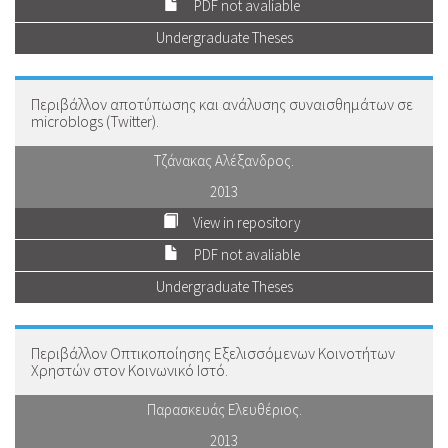
PDF not avaliable
Undergraduate Theses
Περιβάλλον αποτύπωσης και ανάλυσης συναισθημάτων σε
microblogs (Twitter).
Τζάνακας Αλέξανδρος.
2013
View in repository
PDF not avaliable
Undergraduate Theses
Περιβάλλον Οπτικοποίησης Εξελισσόμενων Κοινοτήτων
Χρηστών στον Κοινωνικό Ιστό.
Παρασκευάς Ελευθέριος.
2013