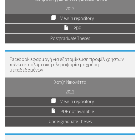
2012
View in repository
PDF
Postgraduate Theses
Facebook εφαρμογή για εξατομίκευση προφίλ χρηστών
πάνω σε πολυμεσική πληροφορία με χρήση
μεταδεδομένων
Χατζή Νικολέττα
2012
View in repository
PDF not avaliable
Undergraduate Theses