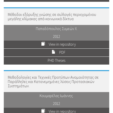
Μέθοδοι εξόρυξης γνώσης σε συλλογές περιεχομένου
μεγάλης κλίμακας από κοινωνικά δίκτυα
Παπαδόπουλος Συμεών Χ.
2012
View in repository
PDF
PHD Theses
Μεθοδολογίες και Τεχνικές Προτύπων Ανομοιότητας σε
Παράλληλες και Κατανεμημένες λύσεις Προτασιακών
Συστημάτων.
Κουμαρέλας Ιωάννης.
2012
View in repository