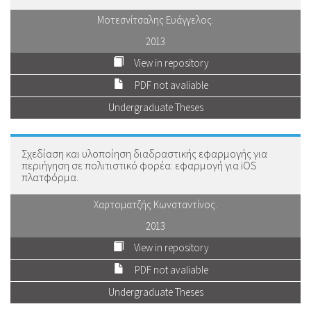
Μοτεσνίτσαλης Ευάγγελος.
2013
View in repository
PDF not avaliable
Undergraduate Theses
Σχεδίαση και υλοποίηση διαδραστικής εφαρμογής για
περιήγηση σε πολιτιστικό φορέα: εφαρμογή για iOS
πλατφόρμα.
Χαρτοματζής Kωνσταντίνος.
2013
View in repository
PDF not avaliable
Undergraduate Theses