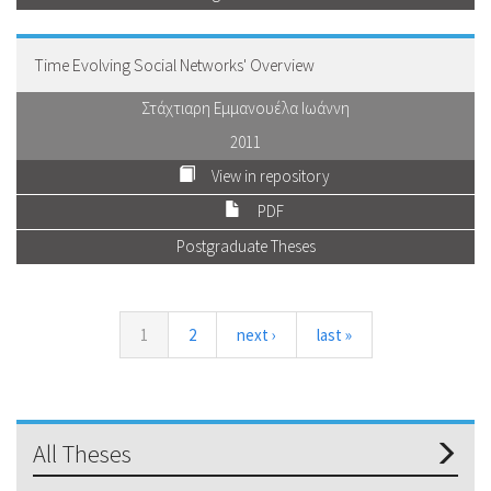
Time Evolving Social Networks' Overview
Στάχτιαρη Εμμανουέλα Ιωάννη
2011
View in repository
PDF
Postgraduate Theses
1
2
next ›
last »
All Theses