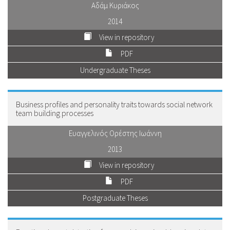
Αδάμ Κυριάκος
2014
View in repository
PDF
Undergraduate Theses
Business profiles and personality traits towards social network
team building processes
Ευαγγελινός Ορέστης Ιωάννη
2013
View in repository
PDF
Postgraduate Theses