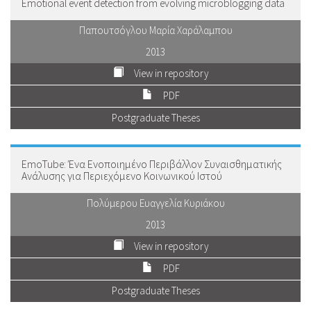
Emotional event detection from evolving microblogging data
Παπουτσόγλου Μαρία Χαράλαμπου
2013
View in repository
PDF
Postgraduate Theses
EmoTube: Ένα Ενοποιημένο Περιβάλλον Συναισθηματικής
Ανάλυσης για Περιεχόμενο Κοινωνικού Ιστού
Πολύμερου Ευαγγελία Κυριάκου
2013
View in repository
PDF
Postgraduate Theses