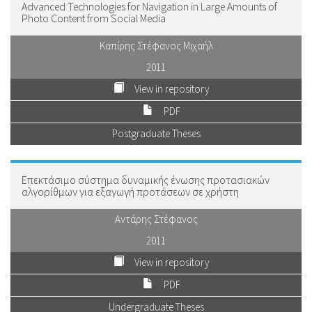
Advanced Technologies for Navigation in Large Amounts of
Photo Content from Social Media
Καπίρης Στέφανος Μιχαήλ
2011
View in repository
PDF
Postgraduate Theses
Eπεκτάσιμο σύστημα δυναμικής ένωσης προτασιακών
αλγορίθμων για εξαγωγή προτάσεων σε χρήστη
Αντάρης Στέφανος
2011
View in repository
PDF
Undergraduate Theses