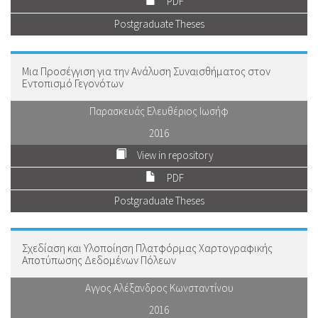
PDF
Postgraduate Theses
Μια Προσέγγιση για την Ανάλυση Συναισθήματος στον
Εντοπισμό Γεγονότων
Παρασκευάς Ελευθέριος Ιωσήφ
2016
View in repository
PDF
Postgraduate Theses
Σχεδίαση και Υλοποίηση Πλατφόρμας Χαρτογραφικής
Αποτύπωσης Δεδομένων Πόλεων
Αγγος Αλέξανδρος Κωνσταντίνου
2016