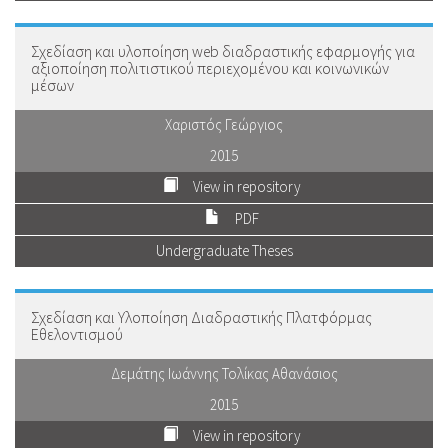
Σχεδίαση και υλοποίηση web διαδραστικής εφαρμογής για
αξιοποίηση πολιτιστικού περιεχομένου και κοινωνικών
μέσων
Χαριστός Γεώργιος
2015
View in repository
PDF
Undergraduate Theses
Σχεδίαση και Υλοποίηση Διαδραστικής Πλατφόρμας
Εθελοντισμού
Δεμάτης Ιωάννης Τολίκας Αθανάσιος
2015
View in repository