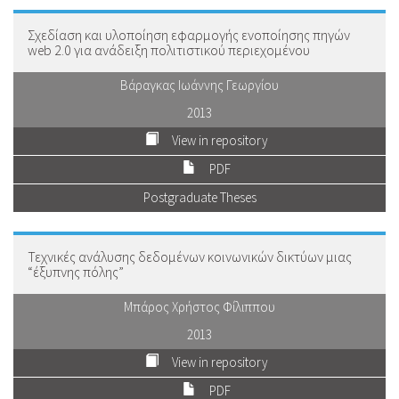
Σχεδίαση και υλοποίηση εφαρμογής ενοποίησης πηγών
web 2.0 για ανάδειξη πολιτιστικού περιεχομένου
Βάραγκας Ιωάννης Γεωργίου
2013
View in repository
PDF
Postgraduate Theses
Τεχνικές ανάλυσης δεδομένων κοινωνικών δικτύων μιας
“έξυπνης πόλης”
Μπάρος Χρήστος Φίλιππου
2013
View in repository
PDF