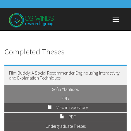
Skip
to
main
Toggle
content
navigati
Completed Theses
Film Buddy: A Social Recommender Engine using Interactivity
and Explanation Techniques
Sofia Yfantidou
2017
View in repository
PDF
Undergraduate Theses