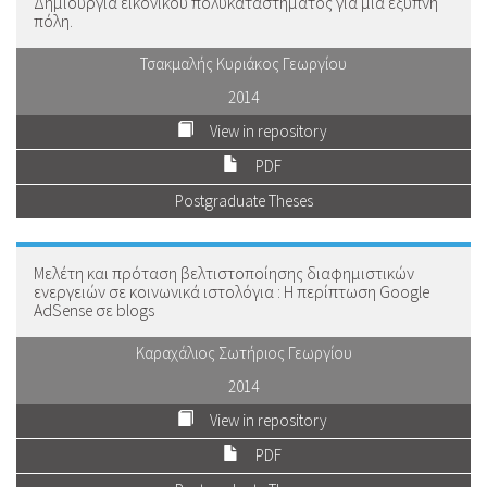
Δημιουργία εικονικού πολυκαταστήματος για μια έξυπνη
πόλη.
Τσακμαλής Κυριάκος Γεωργίου
2014
View in repository
PDF
Postgraduate Theses
Μελέτη και πρόταση βελτιστοποίησης διαφημιστικών
ενεργειών σε κοινωνικά ιστολόγια : Η περίπτωση Google
AdSense σε blogs
Καραχάλιος Σωτήριος Γεωργίου
2014
View in repository
PDF