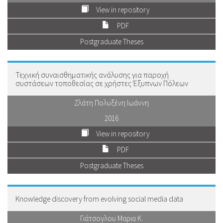
View in repository
PDF
Postgraduate Theses
Τεχνική συναισθηματικής ανάλυσης για παροχή
συστάσεων τοποθεσίας σε χρήστες Έξυπνων Πόλεων
Ζλάτη Πολυξένη Ιωάννη
2016
View in repository
PDF
Postgraduate Theses
Knowledge discovery from evolving social media data
Γιάτσογλου Μαρια Κ.