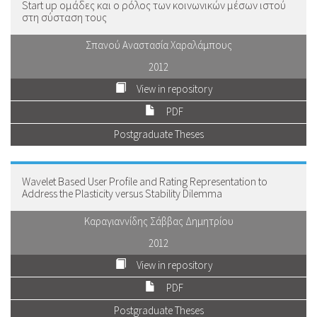
Start up ομάδες και ο ρόλος των κοινωνικών μέσων ιστού
στη σύσταση τους
Σπανού Αναστασία Χαραλάμπους
2012
View in repository
PDF
Postgraduate Theses
Wavelet Based User Profile and Rating Representation to
Address the Plasticity versus Stability Dilemma
Καραγιαννίδης Σάββας Δημητρίου
2012
View in repository
PDF
Postgraduate Theses