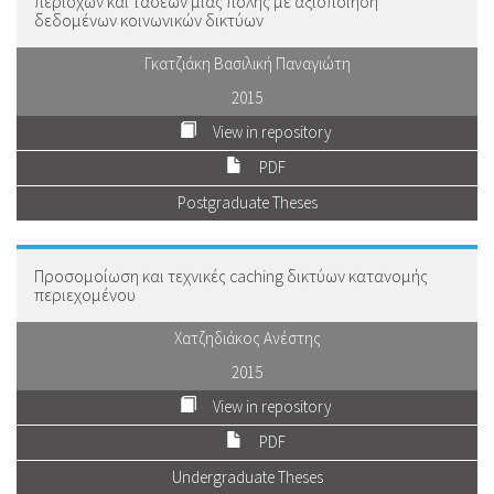
περιοχών και τάσεων μιας πόλης με αξιοποίηση
δεδομένων κοινωνικών δικτύων
Γκατζιάκη Βασιλική Παναγιώτη
2015
View in repository
PDF
Postgraduate Theses
Προσομοίωση και τεχνικές caching δικτύων κατανομής
περιεχομένου
Χατζηδιάκος Ανέστης
2015
View in repository
PDF
Undergraduate Theses