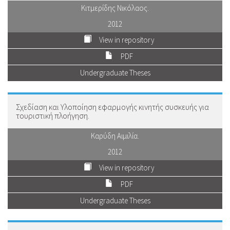
Κιτμερίδης Νικόλαος.
2012
View in repository
PDF
Undergraduate Theses
Σχεδίαση και Υλοποίηση εφαρμογής κινητής συσκευής για
τουριστική πλοήγηση.
Καρύδη Αιμιλία.
2012
View in repository
PDF
Undergraduate Theses