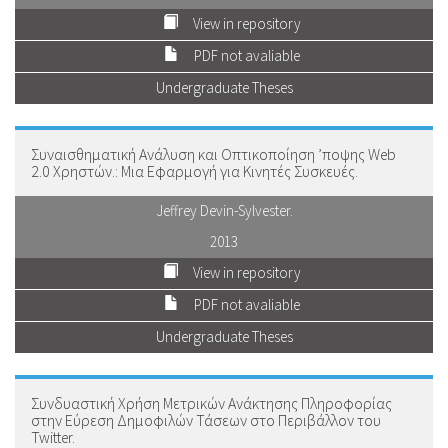
View in repository
PDF not avaliable
Undergraduate Theses
Συναισθηματική Ανάλυση και Οπτικοποίηση ʼποψης Web
2.0 Χρηστών.: Μια Εφαρμογή για Κινητές Συσκευές.
Jeffrey Devin-Sylvester.
2013
View in repository
PDF not avaliable
Undergraduate Theses
Συνδυαστική Χρήση Μετρικών Ανάκτησης Πληροφορίας
στην Εύρεση Δημοφιλών Τάσεων στο Περιβάλλον του
Twitter.