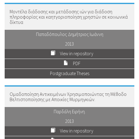
Μοντέλα διάδοσης και μετάδοσης ιών για διάδοση
πληροφορίας και καητγοριοποίηση χρηστών σε κοινωνικά
δίκτυα
Παπαδόπουλος Δημήτριος Ιωάννη
2013
View in repository
PDF
Postgraduate Theses
Ομαδοποίηση Αντικειμένων Χρησιμοποιώντας τη Μέθοδο
Βελτιστοποίησης με Αποικίες Μυρμηγκιών.
Παρδάλη Ειρήνη.
2013
View in repository