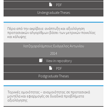
PDF
Undergraduate Theses
Πέρα από την ακρίβεια: ανάπτυξη και αξιολόγηση
προτασιακών αλγορίθμων βάσει των μετρικών ποικιλίας
και κάλυψης
Χατζηχαραλάμπους Ευάγγελος Αντωνίου
2014
View in repository
PDF
Postgraduate Theses
Τεχνικές ομοιότητας – ανομοιότητας σε προτασιακά
μοντέλα και εφαρμογές σε δυαδικά προβλήματα
αξιολόγησης