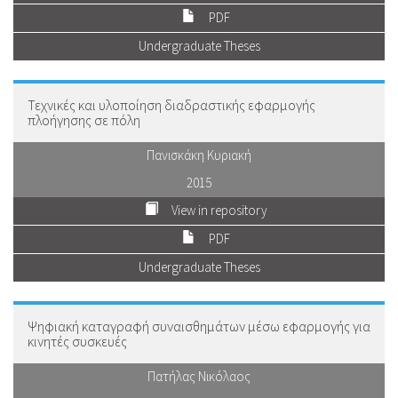
PDF
Undergraduate Theses
Τεχνικές και υλοποίηση διαδραστικής εφαρμογής
πλοήγησης σε πόλη
Πανισκάκη Κυριακή
2015
View in repository
PDF
Undergraduate Theses
Ψηφιακή καταγραφή συναισθημάτων μέσω εφαρμογής για
κινητές συσκευές
Πατήλας Νικόλαος